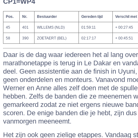
CP1=WP4
Pos.
Nr.
Bestuurder
Gereden tijd
Verschil met
45
401
WILLEMS (NLD)
01:59:11
+ 00:27:45
58
390
ZOETAERT (BEL)
02:17:17
+ 00:45:51
Daar is de dag waar iedereen het al lang over
marathonetappe is terug in Le Dakar en vanda
deel. Geen assistentie aan de finish in Uyuni
geen onderdelen en monteurs. Vanavond moe
Werner en Anne alles zelf doen met de spullen
hebben. Zelfs de banden die ze meenemen 
gemarkeerd zodat ze niet ergens nieuwe ba
scoren. De enige banden die je hebt, zijn dus
vanmorgen meeneemt.
Het zijn ook geen zielige etappes. Vandaag s