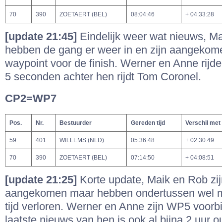
70
390
ZOETAERT (BEL)
08:04:46
+ 04:33:28
[update 21:45]
Eindelijk weer wat nieuws, M
hebben de gang er weer in en zijn aangekomen
waypoint voor de finish. Werner en Anne rijd
5 seconden achter hen rijdt Tom Coronel.
CP2=WP7
Pos.
Nr.
Bestuurder
Gereden tijd
Verschil met
59
401
WILLEMS (NLD)
05:36:48
+ 02:30:49
70
390
ZOETAERT (BEL)
07:14:50
+ 04:08:51
[update 21:25]
Korte update, Maik en Rob zi
aangekomen maar hebben ondertussen wel m
tijd verloren. Werner en Anne zijn WP5 voorbi
laatste nieuws van hen is ook al bijna 2 uur 