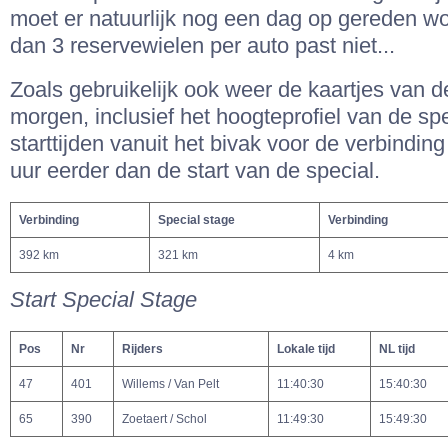
moet er natuurlijk nog een dag op gereden w
dan 3 reservewielen per auto past niet...
Zoals gebruikelijk ook weer de kaartjes van d
morgen, inclusief het hoogteprofiel van de sp
starttijden vanuit het bivak voor de verbinding 
uur eerder dan de start van de special.
Verbinding
Special stage
Verbinding
392 km
321 km
4 km
Start Special Stage
Pos
Nr
Rijders
Lokale tijd
NL tijd
47
401
Willems / Van Pelt
11:40:30
15:40:30
65
390
Zoetaert / Schol
11:49:30
15:49:30