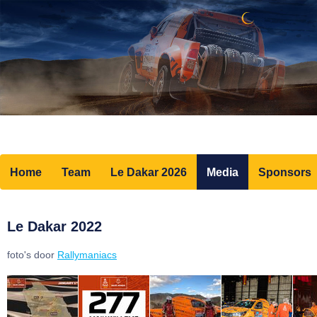
Home
Team
Le Dakar 2026
Media
Sponsors
Le Dakar 2022
foto's door
Rallymaniacs