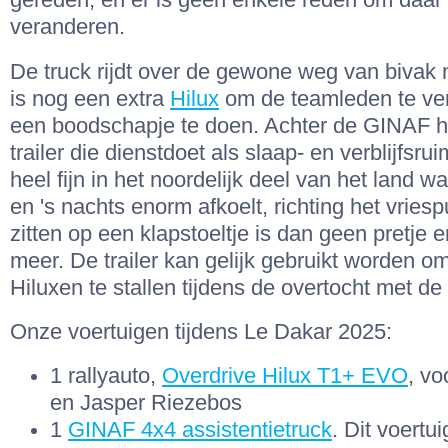
gereden, en er is geen enkele reden om daar 
veranderen.
De truck rijdt over de gewone weg van bivak 
is nog een extra
Hilux
om de teamleden te ve
een boodschapje te doen. Achter de GINAF ha
trailer die dienstdoet als slaap- en verblijfsrui
heel fijn in het noordelijk deel van het land w
en 's nachts enorm afkoelt, richting het vriesp
zitten op een klapstoeltje is dan geen pretje e
meer. De trailer kan gelijk gebruikt worden o
Hiluxen te stallen tijdens de overtocht met de
Onze voertuigen tijdens Le Dakar 2025:
1 rallyauto,
Overdrive Hilux T1+ EVO
, vo
en Jasper Riezebos
1
GINAF 4x4 assistentietruck
. Dit voertuig