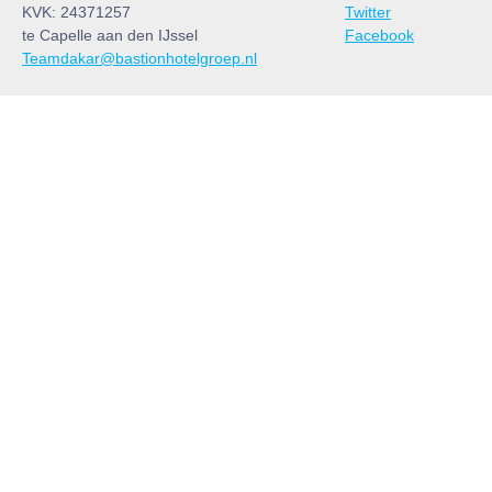
KVK: 24371257
Twitter
te Capelle aan den IJssel
Facebook
Teamdakar@bastionhotelgroep.nl