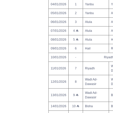
04/01/2026
1
Yanbu
Y
05/01/2026
2
Yanbu
A
06/01/2026
3
Alula
A
07/01/2026
4 ⛺
Alula
A
08/01/2026
5 ⛺
Alula
H
09/01/2026
6
Hail
R
10/01/2026
-
Riyad
W
11/01/2026
7
Riyadh
D
Wadi Ad-
W
12/01/2026
8
Dawasir
D
Wadi Ad-
13/01/2026
9 ⛺
B
Dawasir
14/01/2026
10 ⛺
Bisha
B