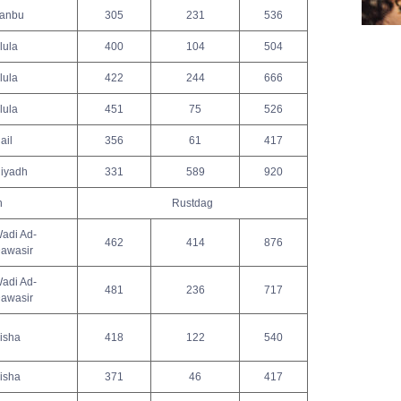
anbu
305
231
536
lula
400
104
504
lula
422
244
666
lula
451
75
526
ail
356
61
417
iyadh
331
589
920
h
Rustdag
adi Ad-
462
414
876
awasir
adi Ad-
481
236
717
awasir
isha
418
122
540
isha
371
46
417