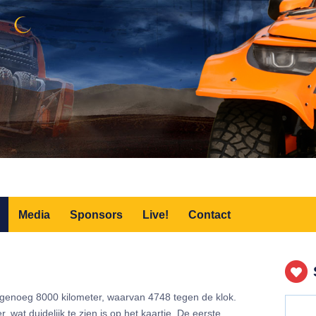
Media
Sponsors
Live!
Contact
agenoeg 8000 kilometer, waarvan 4748 tegen de klok.
r, wat duidelijk te zien is op het kaartje. De eerste