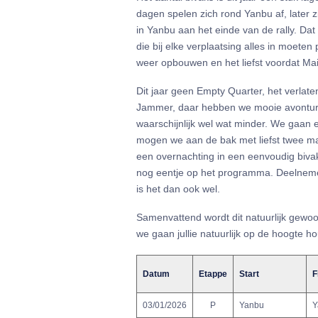
dagen spelen zich rond Yanbu af, later
in Yanbu aan het einde van de rally. Dat 
die bij elke verplaatsing alles in moet
weer opbouwen en het liefst voordat Ma
Dit jaar geen Empty Quarter, het verlate
Jammer, daar hebben we mooie avonturen
waarschijnlijk wel wat minder. We gaan e
mogen we aan de bak met liefst twee ma
een overnachting in een eenvoudig bivak
nog eentje op het programma. Deelneme
is het dan ook wel.
Samenvattend wordt dit natuurlijk gewoon
we gaan jullie natuurlijk op de hoogte
Datum
Etappe
Start
F
03/01/2026
P
Yanbu
Y