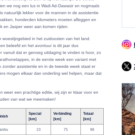
 zien we nog een lus in Wadi Ad-Dawasir en nogmaals
is natuurlijk lekker voor de mannen in de assistentie
en pakken, honderden kilometers moeten afleggen en
ik en Jasper weer aan komen rijden.
n woestijngebied in het zuidoosten van het land.
 beleefd en het avontuur is dit jaar dus
r vanuit dat er genoeg uitdaging te vinden is hoor, zo
rathonetappes, in de eerste week een variant met
 zonder assistentie en in de tweede week staat er
rs mogen elkaar dan onderling wel helpen, maar dat
 weer een prachtige editie, wij zijn er klaar voor en
 houden van wat we meemaken!
Special
Verbinding
Totaal
inish
[km]
[km]
[km]
anbu
23
75
98