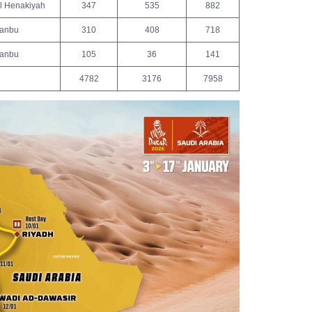
l Henakiyah
347
535
882
anbu
310
408
718
anbu
105
36
141
4782
3176
7958