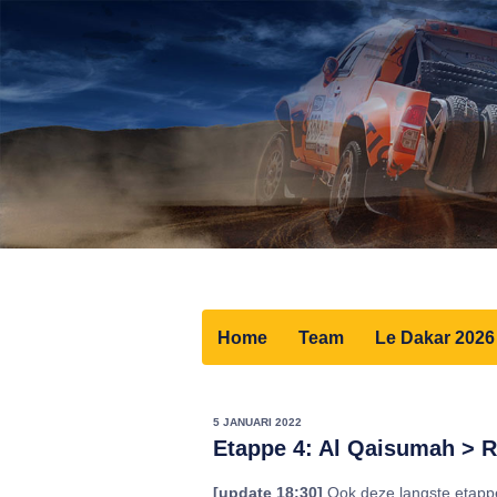
Home
Team
Le Dakar 2026
5 JANUARI 2022
Etappe 4: Al Qaisumah > 
[update 18:30]
Ook deze langste etappe