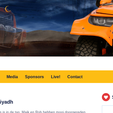
Media
Sponsors
Live!
Contact
Riyadh
 is in de tas. Maik en Rob hebben mooi doorgereden