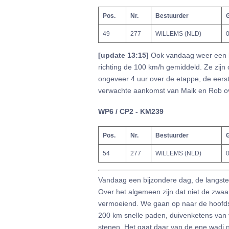
Pos.
Nr.
Bestuurder
G
49
277
WILLEMS (NLD)
0
[update 13:15]
Ook vandaag weer een h
richting de 100 km/h gemiddeld. Ze zi
ongeveer 4 uur over de etappe, de eerst
verwachte aankomst van Maik en Rob ove
WP6 / CP2 - KM239
Pos.
Nr.
Bestuurder
G
54
277
WILLEMS (NLD)
0
Vandaag een bijzondere dag, de langste
Over het algemeen zijn dat niet de zwaa
vermoeiend. We gaan op naar de hoofds
200 km snelle paden, duivenketens van 
stenen. Het gaat daar van de ene wadi na