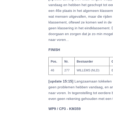
vandaag en hebben het geschopt tot een 
een 46e plaats in het algemeen klasseme
wat mensen uitgevallen, maar die rijden
klassement, oftewel ze komen wel in de 
geen klassering in het eindklassement. D
doorgaan en zorgen dat je zo min mogelij
naar voren...
FINISH
Pos.
Nr.
Bestuurder
G
46
277
WILLEMS (NLD)
0
[update 15:15]
Langzaamaan tokkelen Ma
geen problemen hebben vandaag, en and
naar voren. In tegenstelling tot eerdere
even geen rekening gehouden met een 
WP9 / CP3 - KM359