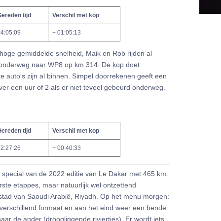
ereden tijd
Verschil met kop
4:05:09
+ 01:05:13
oge gemiddelde snelheid, Maik en Rob rijden al
jn onderweg naar WP8 op km 314. De kop doet
e auto's zijn al binnen. Simpel doorrekenen geeft een
r een uur of 2 als er niet teveel gebeurd onderweg.
ereden tijd
Verschil met kop
2:27:26
+ 00:40:33
 special van de 2022 editie van Le Dakar met 465 km.
rste etappes, maar natuurlijk wel ontzettend
tad van Saoudi Arabië, Riyadh. Op het menu morgen:
verschillend formaat en aan het eind weer een bende
ar de ander (droogliggende riviertjes). Er wordt iets