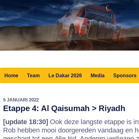
Home
Team
Le Dakar 2026
Media
Sponsors
5 JANUARI 2022
Etappe 4: Al Qaisumah > Riyadh
[update 18:30]
Ook deze langste etappe is in
Rob hebben mooi doorgereden vandaag en h
geschopt tot een 46e tijd. Anderen verliezen z