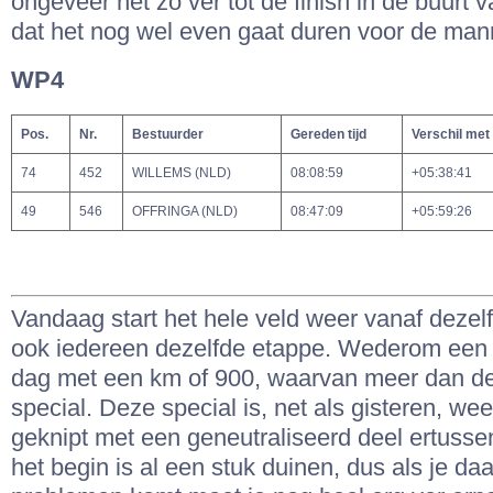
ongeveer net zo ver tot de finish in de buurt 
dat het nog wel even gaat duren voor de man
WP4
Pos.
Nr.
Bestuurder
Gereden tijd
Verschil met
74
452
WILLEMS (NLD)
08:08:59
+05:38:41
49
546
OFFRINGA (NLD)
08:47:09
+05:59:26
Vandaag start het hele veld weer vanaf dezelfd
ook iedereen dezelfde etappe. Wederom een
dag met een km of 900, waarvan meer dan de 
special. Deze special is, net als gisteren, we
geknipt met een geneutraliseerd deel ertuss
het begin is al een stuk duinen, dus als je daa