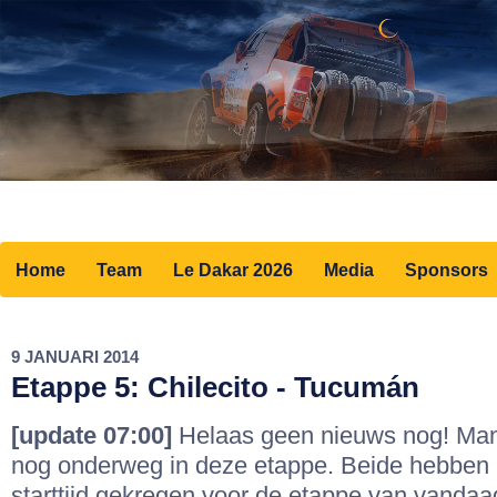
Home
Team
Le Dakar 2026
Media
Sponsors
9 JANUARI 2014
Etappe 5: Chilecito - Tucumán
[update 07:00]
Helaas geen nieuws nog! Man
nog onderweg in deze etappe. Beide hebben 
starttijd gekregen voor de etappe van vandaa