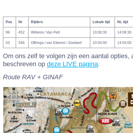
Pos
Nr
Rijders
Lokale tijd
NL tijd
99
452
Willems / Van Pelt
10:08:30
14:08:30
43
546
Offringa / van Eikeren / Zoetaert
10:04:00
14:04:00
Om ons zelf te volgen zijn een aantal opties, 
beschreven op
deze LIVE pagina
.
Route RAV + GINAF