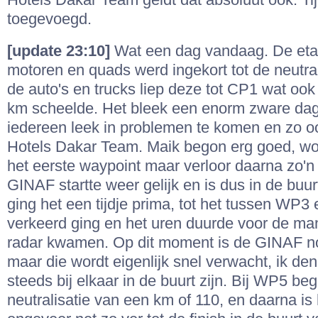
Hotels Dakar Team geldt dat absoluut ook. Tij
toegevoegd.
[update 23:10]
Wat een dag vandaag. De et
motoren en quads werd ingekort tot de neutral
de auto's en trucks liep deze tot CP1 wat oo
km scheelde. Het bleek een enorm zware dag,
iedereen leek in problemen te komen en zo o
Hotels Dakar Team. Maik begon erg goed, wo
het eerste waypoint maar verloor daarna zo'n 
GINAF startte weer gelijk en is dus in de buu
ging het een tijdje prima, tot het tussen WP
verkeerd ging en het uren duurde voor de m
radar kwamen. Op dit moment is de GINAF no
maar die wordt eigenlijk snel verwacht, ik den
steeds bij elkaar in de buurt zijn. Bij WP5 beg
neutralisatie van een km of 110, en daarna is