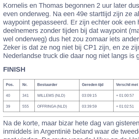
Kornelis en Thomas begonnen 2 uur later dus 
even onderweg. Na een 49e starttijd zijn ze a
waypoint gepasseerd. Er zijn echter ook een
deelnemers zonder tijden bij dat waypoint (ma
wel onderweg) dus het zou zomaar iets ander
Zeker is dat ze nog niet bij CP1 zijn, en ze zi
Nederlandse truck die daar nog niet langs is
FINISH
Pos.
Nr.
Bestuurder
Gereden tijd
Verschil met
40
341
WILLEMS (NLD)
03:09:15
+ 01:00:57
39
555
OFFRINGA (NLD)
03:39:59
+ 01:02:51
Na de korte, maar bizar hete dag van gisteren
inmiddels in Argentinië beland waar de tweed