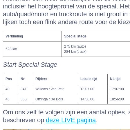
inclusief het hoogteprofiel van de special. Het
auto/quad/motor en truckroute is niet groot i
lijken toch een flink andere route voor de kiez
Verbinding
Special stage
275 km (auto)
528 km
284 km (truck)
Start Special Stage
Pos
Nr
Rijders
Lokale tijd
NL tijd
40
341
Willems / Van Pelt
13:07:00
17:07:00
46
555
Offringa / De Bois
14:56:00
18:56:00
Om ons zelf te volgen zijn een aantal opties, 
beschreven op
deze LIVE pagina
.