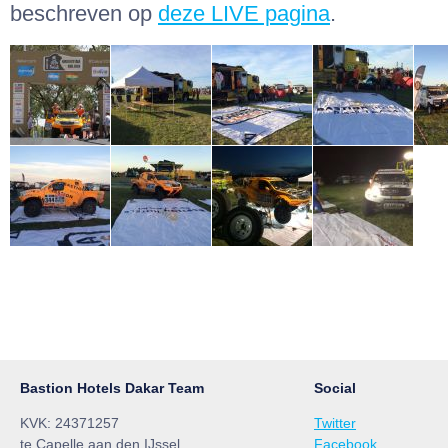
beschreven op
deze LIVE pagina
.
Bastion Hotels Dakar Team
Social
KVK: 24371257
Twitter
te Capelle aan den IJssel
Facebook