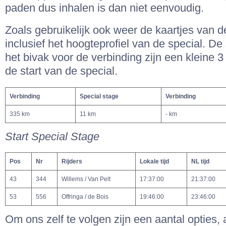
paden dus inhalen is dan niet eenvoudig.
Zoals gebruikelijk ook weer de kaartjes van d
inclusief het hoogteprofiel van de special. De 
het bivak voor de verbinding zijn een kleine 3
de start van de special.
Verbinding
Special stage
Verbinding
335 km
11 km
- km
Start Special Stage
Pos
Nr
Rijders
Lokale tijd
NL tijd
43
344
Willems / Van Pelt
17:37:00
21:37:00
53
556
Offringa / de Bois
19:46:00
23:46:00
Om ons zelf te volgen zijn een aantal opties, 