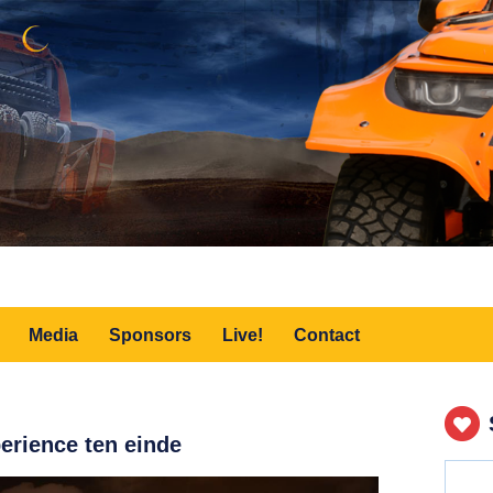
Media
Sponsors
Live!
Contact
erience ten einde