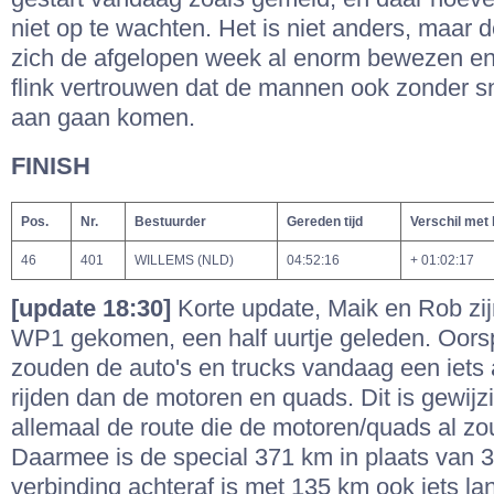
niet op te wachten. Het is niet anders, maar d
zich de afgelopen week al enorm bewezen e
flink vertrouwen dat de mannen ook zonder sn
aan gaan komen.
FINISH
Pos.
Nr.
Bestuurder
Gereden tijd
Verschil met
46
401
WILLEMS (NLD)
04:52:16
+ 01:02:17
[update 18:30]
Korte update, Maik en Rob zij
WP1 gekomen, een half uurtje geleden. Oorsp
zouden de auto's en trucks vandaag een iets 
rijden dan de motoren en quads. Dit is gewijzi
allemaal de route die de motoren/quads al zo
Daarmee is de special 371 km in plaats van 
verbinding achteraf is met 135 km ook iets la