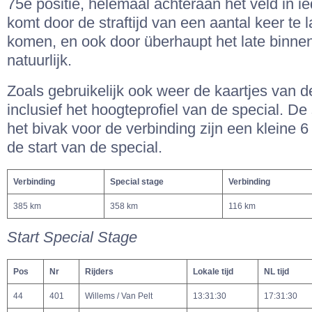
75e positie, helemaal achteraan het veld in ie
komt door de straftijd van een aantal keer te 
komen, en ook door überhaupt het late binn
natuurlijk.
Zoals gebruikelijk ook weer de kaartjes van d
inclusief het hoogteprofiel van de special. De 
het bivak voor de verbinding zijn een kleine 6
de start van de special.
Verbinding
Special stage
Verbinding
385 km
358 km
116 km
Start Special Stage
Pos
Nr
Rijders
Lokale tijd
NL tijd
44
401
Willems / Van Pelt
13:31:30
17:31:30