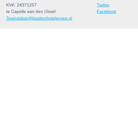
KVK: 24371257
Twitter
te Capelle aan den IJssel
Facebook
Teamdakar@bastionhotelgroep.nl