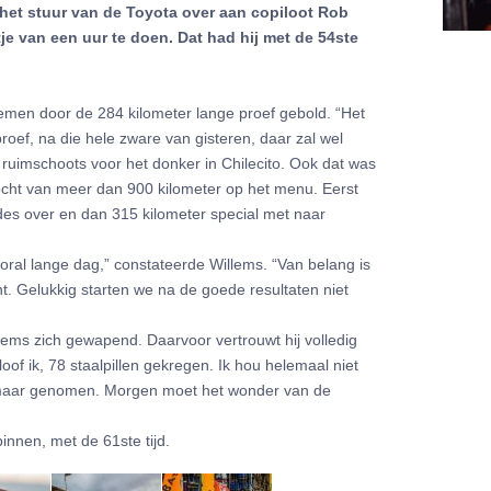
 het stuur van de Toyota over aan copiloot Rob
je van een uur te doen. Dat had hij met de 54ste
emen door de 284 kilometer lange proef gebold. “Het
proef, na die hele zware van gisteren, daar zal wel
ruimschoots voor het donker in Chilecito. Ook dat was
ocht van meer dan 900 kilometer op het menu. Eerst
des over en dan 315 kilometer special met naar
ral lange dag,” constateerde Willems. “Van belang is
t. Gelukkig starten we na de goede resultaten niet
ems zich gewapend. Daarvoor vertrouwt hij volledig
oof ik, 78 staalpillen gekregen. Ik hou helemaal niet
h maar genomen. Morgen moet het wonder van de
nnen, met de 61ste tijd.