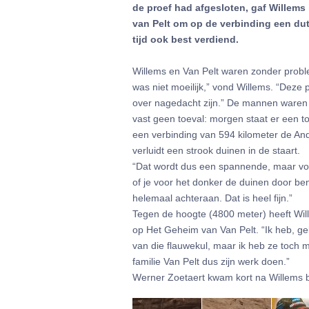
de proef had afgesloten, gaf Willems
van Pelt om op de verbinding een dut
tijd ook best verdiend.
Willems en Van Pelt waren zonder probl
was niet moeilijk,” vond Willems. “Deze 
over nagedacht zijn.” De mannen waren 
vast geen toeval: morgen staat er een t
een verbinding van 594 kilometer de An
verluidt een strook duinen in de staart.
“Dat wordt dus een spannende, maar voo
of je voor het donker de duinen door ben
helemaal achteraan. Dat is heel fijn.”
Tegen de hoogte (4800 meter) heeft Will
op Het Geheim van Van Pelt. “Ik heb, gel
van die flauwekul, maar ik heb ze toc
familie Van Pelt dus zijn werk doen.”
Werner Zoetaert kwam kort na Willems bi