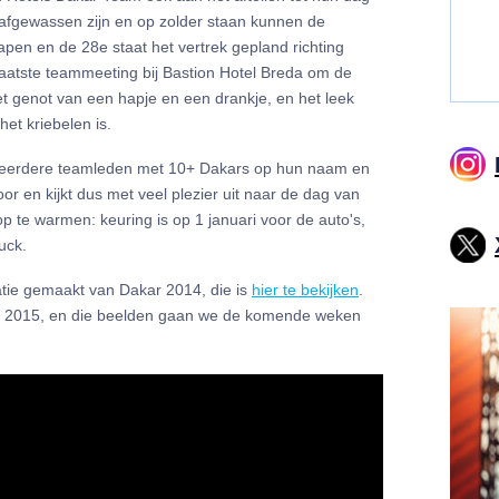
 afgewassen zijn en op zolder staan kunnen de
pen en de 28e staat het vertrek gepland richting
laatste teammeeting bij Bastion Hotel Breda om de
het genot van een hapje en een drankje, en het leek
het kriebelen is.
t meerdere teamleden met 10+ Dakars op hun naam en
or en kijkt dus met veel plezier uit naar de dag van
 op te warmen: keuring is op 1 januari voor de auto's,
uck.
atie gemaakt van Dakar 2014, die is
hier te bekijken
.
r 2015, en die beelden gaan we de komende weken