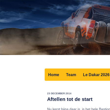
Home
Team
Le Dakar 2026
23 DECEMBER 2014
Aftellen tot de start
Nu kerst bijna daar is, is het hele Bast