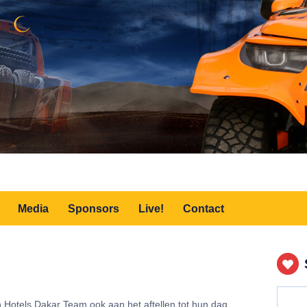
Media
Sponsors
Live!
Contact
ion Hotels Dakar Team ook aan het aftellen tot hun dag