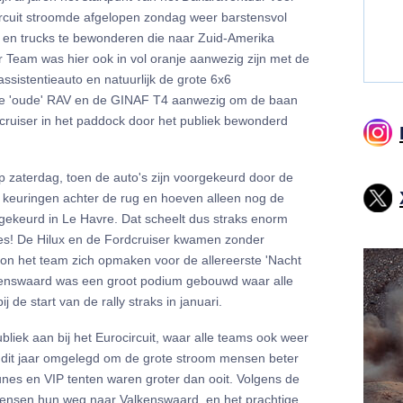
rcuit stroomde afgelopen zondag weer barstensvol
s en trucks te bewonderen die naar Zuid-Amerika
r Team was hier ook in vol oranje aanwezig zijn met de
assistentieauto en natuurlijk de grote 6x6
 de 'oude' RAV en de GINAF T4 aanwezig om de baan
cruiser in het paddock door het publiek bewonderd
 zaterdag, toen de auto's zijn voorgekeurd door de
he keuringen achter de rug en hoeven alleen nog de
 gekeurd in Le Havre. Dat scheelt dus straks enorm
ires! De Hilux en de Fordcruiser kwamen zonder
on het team zich opmaken voor de allereerste 'Nacht
lkenswaard was een groot podium gebouwd waar alle
 de start van de rally straks in januari.
iek aan bij het Eurocircuit, waar alle teams ook weer
 dit jaar omgelegd om de grote stroom mensen beter
ibunes en VIP tenten waren groter dan ooit. Volgens de
mensen hun weg naar Valkenswaard, en het prachtige