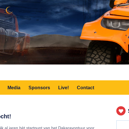
Media
Sponsors
Live!
Contact
cht!
jk al jaren hèt startpunt van het Dakaravontuur voor