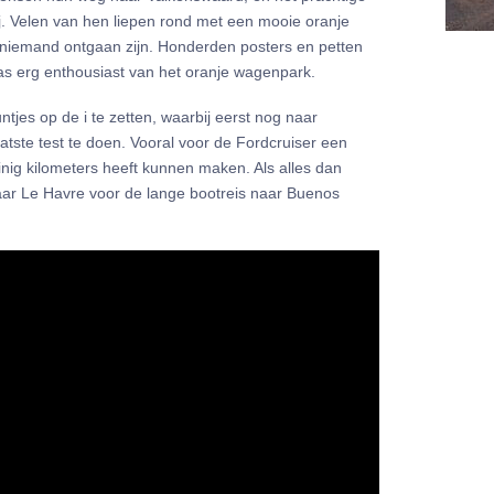
ij. Velen van hen liepen rond met een mooie oranje
 niemand ontgaan zijn. Honderden posters en petten
s erg enthousiast van het oranje wagenpark.
tjes op de i te zetten, waarbij eerst nog naar
atste test te doen. Vooral voor de Fordcruiser een
inig kilometers heeft kunnen maken. Als alles dan
naar Le Havre voor de lange bootreis naar Buenos