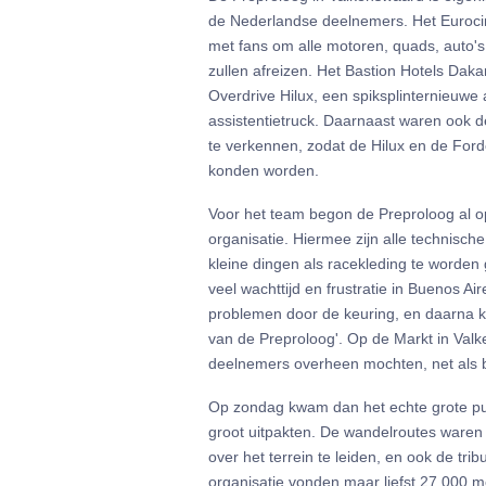
de Nederlandse deelnemers. Het Euroci
met fans om alle motoren, quads, auto'
zullen afreizen. Het Bastion Hotels Daka
Overdrive Hilux, een spiksplinternieuwe 
assistentietruck. Daarnaast waren ook
te verkennen, zodat de Hilux en de Ford
konden worden.
Voor het team begon de Preproloog al op
organisatie. Hiermee zijn alle technisc
kleine dingen als racekleding te worden
veel wachttijd en frustratie in Buenos A
problemen door de keuring, en daarna k
van de Preproloog'. Op de Markt in Va
deelnemers overheen mochten, net als bij
Op zondag kwam dan het echte grote publ
groot uitpakten. De wandelroutes waren
over het terrein te leiden, en ook de tr
organisatie vonden maar liefst 27.000 