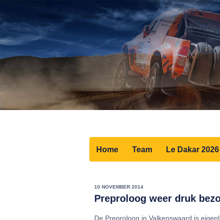
Home
Team
Le Dakar 2026
10 NOVEMBER 2014
Preproloog weer druk bezo
De Preproloog in Valkenswaard is eigenli