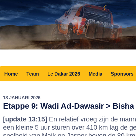
Home
Team
Le Dakar 2026
Media
Sponsors
13 JANUARI 2026
Etappe 9: Wadi Ad-Dawasir > Bisha
[update 13:15]
En relatief vroeg zijn de man
een kleine 5 uur sturen over 410 km lag de 
snelheid van Maik en Jasper boven de 80 km/h