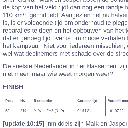
de kop van het veld rijdt dan nog een tandje 
110 km/h gemiddeld. Aangezien het nu halv
is, is er voldoende tijd om onderhoud te pleg
reparaties te doen en het opbouwen van het te
dat er genoeg tijd over is om mooie verhalen te
het kampvuur. Niet voor iedereen misschien, w
wel wat deelnemers met schade over de str
De snelste Nederlander in het klassement zij
niet meer, maar wie weet morgen weer?
FINISH
Pos.
Nr.
Bestuurder
Gereden tijd
Verschil me
53
249
M. WILLEMS (NLD)
04:54:21
+01:07:39
[update 10:15]
Inmiddels zijn Maik en Jasper