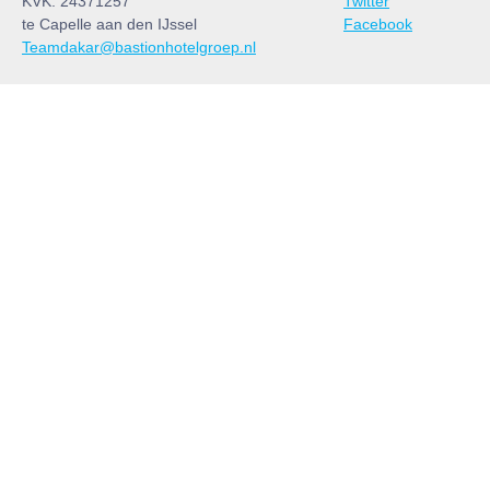
KVK: 24371257
Twitter
te Capelle aan den IJssel
Facebook
Teamdakar@bastionhotelgroep.nl