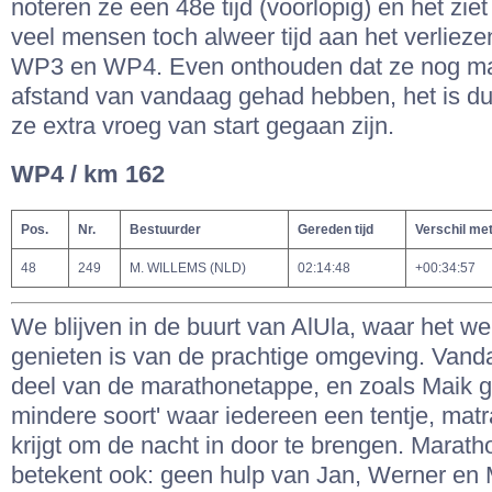
noteren ze een 48e tijd (voorlopig) en het ziet 
veel mensen toch alweer tijd aan het verlieze
WP3 en WP4. Even onthouden dat ze nog m
afstand van vandaag gehad hebben, het is d
ze extra vroeg van start gegaan zijn.
WP4 / km 162
Pos.
Nr.
Bestuurder
Gereden tijd
Verschil me
48
249
M. WILLEMS (NLD)
02:14:48
+00:34:57
We blijven in de buurt van AlUla, waar het we
genieten is van de prachtige omgeving. Vanda
deel van de marathonetappe, en zoals Maik gi
mindere soort' waar iedereen een tentje, mat
krijgt om de nacht in door te brengen. Marat
betekent ook: geen hulp van Jan, Werner en 