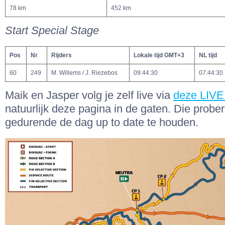
78 km
452 km
Start Special Stage
Pos
Nr
Rijders
Lokale tijd GMT+3
NL tijd
60
249
M. Willems / J. Riezebos
09:44:30
07:44:30
Maik en Jasper volg je zelf live via
deze LIVE
natuurlijk deze pagina in de gaten. Die probe
gedurende de dag up to date te houden.