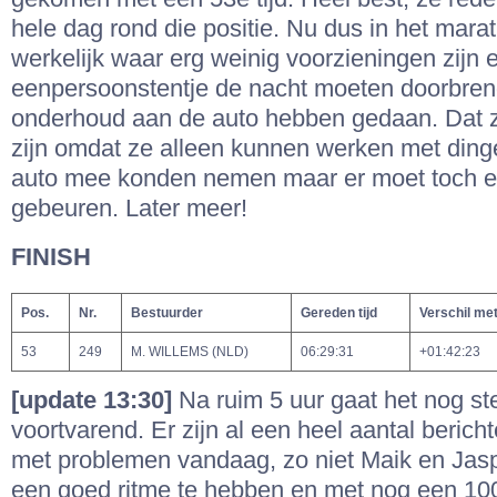
hele dag rond die positie. Nu dus in het mara
werkelijk waar erg weinig voorzieningen zijn e
eenpersoonstentje de nacht moeten doorbren
onderhoud aan de auto hebben gedaan. Dat z
zijn omdat ze alleen kunnen werken met dinge
auto mee konden nemen maar er moet toch e
gebeuren. Later meer!
FINISH
Pos.
Nr.
Bestuurder
Gereden tijd
Verschil me
53
249
M. WILLEMS (NLD)
06:29:31
+01:42:23
[update 13:30]
Na ruim 5 uur gaat het nog st
voortvarend. Er zijn al een heel aantal beric
met problemen vandaag, zo niet Maik en Jaspe
een goed ritme te hebben en met nog een 100