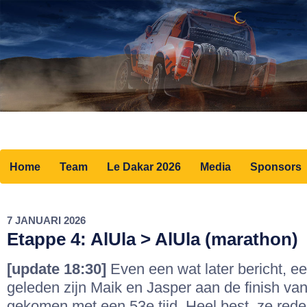
Home
Team
Le Dakar 2026
Media
Sponsors
7 JANUARI 2026
Etappe 4: AlUla > AlUla (marathon)
[update 18:30]
Even een wat later bericht, ee
geleden zijn Maik en Jasper aan de finish va
gekomen met een 53e tijd. Heel best, ze reden