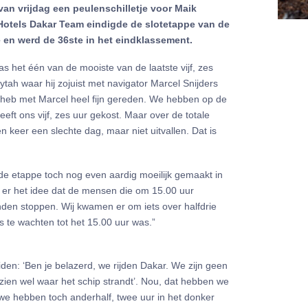
van vrijdag een peulenschilletje voor Maik
Hotels Dakar Team eindigde de slotetappe van de
e en werd de 36ste in het eindklassement.
 het één van de mooiste van de laatste vijf, zes
ytah waar hij zojuist met navigator Marcel Snijders
 heb met Marcel heel fijn gereden. We hebben op de
ft ons vijf, zes uur gekost. Maar over de totale
n keer een slechte dag, maar niet uitvallen. Dat is
fde etappe toch nog even aardig moeilijk gemaakt in
as er het idee dat de mensen die om 15.00 uur
nden stoppen. Wij kwamen er om iets over halfdrie
s te wachten tot het 15.00 uur was.”
den: ‘Ben je belazerd, we rijden Dakar. We zijn geen
ien wel waar het schip strandt’. Nou, dat hebben we
we hebben toch anderhalf, twee uur in het donker