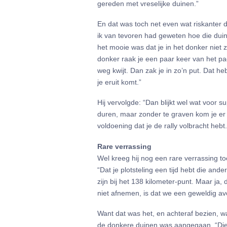
gereden met vreselijke duinen.”
En dat was toch net even wat riskanter 
ik van tevoren had geweten hoe die duin
het mooie was dat je in het donker niet 
donker raak je een paar keer van het pad 
weg kwijt. Dan zak je in zo’n put. Dat 
je eruit komt.”
Hij vervolgde: “Dan blijkt wel wat voor s
duren, maar zonder te graven kom je er 
voldoening dat je de rally volbracht hebt.
Rare verrassing
Wel kreeg hij nog een rare verrassing 
“Dat je plotsteling een tijd hebt die and
zijn bij het 138 kilometer-punt. Maar ja, 
niet afnemen, is dat we een geweldig a
Want dat was het, en achteraf bezien, was 
de donkere duinen was aangegaan. “Die 