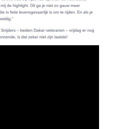
ij de highlight. Dit ga je niet zo gauw meer
 in feite levensgevaarlijk is om te rijden. En als je
weldig.”
 Snijders – beiden Dakar-veteranen – vrijdag er nog
nende, is dat zeker niet zijn laatste!