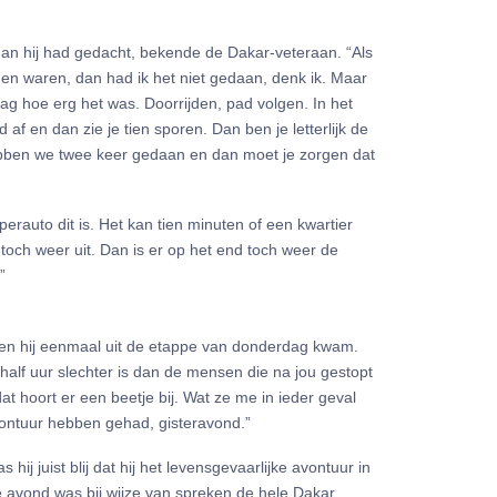
dan hij had gedacht, bekende de Dakar-veteraan. “Als
en waren, dan had ik het niet gedaan, denk ik. Maar
zag hoe erg het was. Doorrijden, pad volgen. In het
af en dan zie je tien sporen. Dan ben je letterlijk de
hebben we twee keer gedaan en dan moet je zorgen dat
uperauto dit is. Het kan tien minuten of een kwartier
toch weer uit. Dan is er op het end toch weer de
”
toen hij eenmaal uit de etappe van donderdag kwam.
erhalf uur slechter is dan de mensen die na jou gestopt
dat hoort er een beetje bij. Wat ze me in ieder geval
vontuur hebben gehad, gisteravond.”
hij juist blij dat hij het levensgevaarlijke avontuur in
avond was bij wijze van spreken de hele Dakar