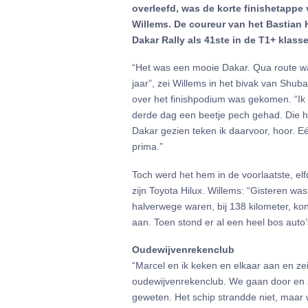
overleefd, was de korte finishetappe 
Willems. De coureur van het Bastian 
Dakar Rally als 41ste in de T1+ klass
“Het was een mooie Dakar. Qua route was
jaar”, zei Willems in het bivak van Shuba
over het finishpodium was gekomen. “Ik
derde dag een beetje pech gehad. Die hee
Dakar gezien teken ik daarvoor, hoor. Eé
prima.”
Toch werd het hem in de voorlaatste, el
zijn Toyota Hilux. Willems: “Gisteren w
halverwege waren, bij 138 kilometer, ko
aan. Toen stond er al een heel bos auto’
Oudewijvenrekenclub
“Marcel en ik keken en elkaar aan en zei
oudewijvenrekenclub. We gaan door en z
geweten. Het schip strandde niet, maar 