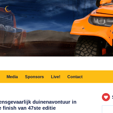
Media
Sponsors
Live!
Contact
ensgevaarlijk duinenavontuur in
 finish van 47ste editie