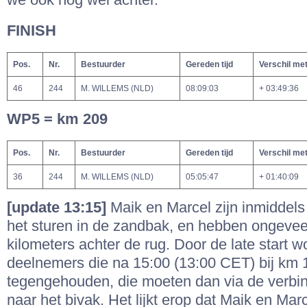
we ook nog wel achter.
FINISH
Pos.
Nr.
Bestuurder
Gereden tijd
Verschil me
46
244
M. WILLEMS (NLD)
08:09:03
+ 03:49:36
WP5 = km 209
Pos.
Nr.
Bestuurder
Gereden tijd
Verschil me
36
244
M. WILLEMS (NLD)
05:05:47
+ 01:40:09
[update 13:15]
Maik en Marcel zijn inmiddel
het sturen in de zandbak, en hebben ongeveer
kilometers achter de rug. Door de late start 
deelnemers die na 15:00 (13:00 CET) bij k
tegengehouden, die moeten dan via de verbin
naar het bivak. Het lijkt erop dat Maik en Marc