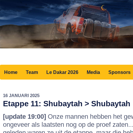
Home
Team
Le Dakar 2026
Media
Sponsors
16 JANUARI 2025
Etappe 11: Shubaytah > Shubaytah
[update 19:00]
Onze mannen hebben het gew
ongeveer als laatsten nog op de proef zaten.
geleden waren ze uit de etappe, maar die heb