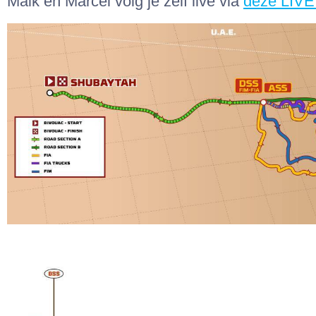
Maik en Marcel volg je zelf live via
deze LIVE