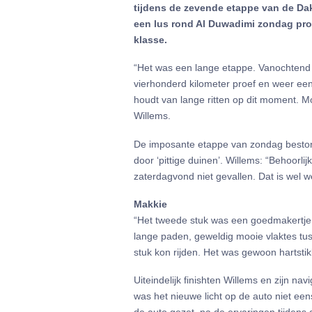
tijdens de zevende etappe van de Daka
een lus rond Al Duwadimi zondag prob
klasse.
“Het was een lange etappe. Vanochtend
vierhonderd kilometer proef en weer een
houdt van lange ritten op dit moment. M
Willems.
De imposante etappe van zondag beston
door ‘pittige duinen’. Willems: “Behoorli
zaterdagvond niet gevallen. Dat is wel w
Makkie
“Het tweede stuk was een goedmakertje.
lange paden, geweldig mooie vlaktes tus
stuk kon rijden. Het was gewoon hartsti
Uiteindelijk finishten Willems en zijn n
was het nieuwe licht op de auto niet ee