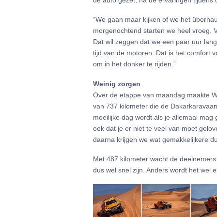
de auto gezet, na de ervaringen tijdens
“We gaan maar kijken of we het überha
morgenochtend starten we heel vroeg. V
Dat wil zeggen dat we een paar uur lange
tijd van de motoren. Dat is het comfort
om in het donker te rijden.”
Weinig zorgen
Over de etappe van maandag maakte Will
van 737 kilometer die de Dakarkaravaan 
moeilijke dag wordt als je allemaal mag 
ook dat je er niet te veel van moet gelov
daarna krijgen we wat gemakkelijkere du
Met 487 kilometer wacht de deelnemers in
dus wel snel zijn. Anders wordt het wel 