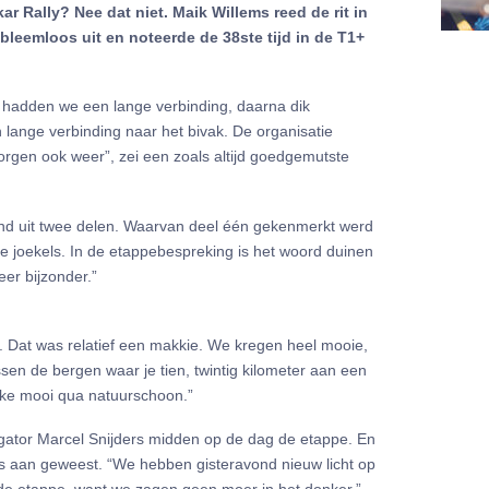
r Rally? Nee dat niet. Maik Willems reed de rit in
leemloos uit en noteerde de 38ste tijd in de T1+
 hadden we een lange verbinding, daarna dik
 lange verbinding naar het bivak. De organisatie
orgen ook weer”, zei een zoals altijd goedgemutste
d uit twee delen. Waarvan deel één gekenmerkt werd
jke joekels. In de etappebespreking is het woord duinen
eer bijzonder.”
 Dat was relatief een makkie. We kregen heel mooie,
sen de bergen waar je tien, twintig kilometer aan een
kke mooi qua natuurschoon.”
avigator Marcel Snijders midden op de dag de etappe. En
ns aan geweest. “We hebben gisteravond nieuw licht op