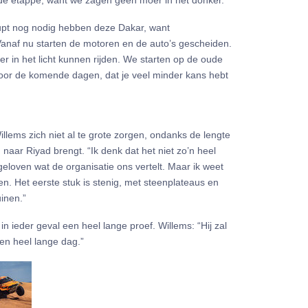
 de etappe, want we zagen geen moer in het donker.”
upt nog nodig hebben deze Dakar, want
anaf nu starten de motoren en de auto’s gescheiden.
r in het licht kunnen rijden. We starten op de oude
 voor de komende dagen, dat je veel minder kans hebt
ems zich niet al te grote zorgen, ondanks de lengte
naar Riyad brengt. “Ik denk dat het niet zo’n heel
geloven wat de organisatie ons vertelt. Maar ik weet
en. Het eerste stuk is stenig, met steenplateaus en
inen.”
 ieder geval een heel lange proef. Willems: “Hij zal
een heel lange dag.”