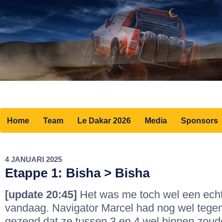
Home
Team
Le Dakar 2026
Media
Sponsors
4 JANUARI 2025
Etappe 1: Bisha > Bisha
[update 20:45]
Het was me toch wel een echt
vandaag. Navigator Marcel had nog wel tege
gezegd dat ze tussen 3 en 4 wel binnen zoude