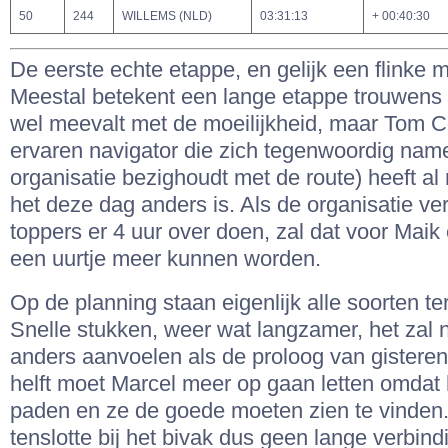
50
244
WILLEMS (NLD)
03:31:13
+ 00:40:30
De eerste echte etappe, en gelijk een flinke 
Meestal betekent een lange etappe trouwens 
wel meevalt met de moeilijkheid, maar Tom C
ervaren navigator die zich tegenwoordig nam
organisatie bezighoudt met de route) heeft a
het deze dag anders is. Als de organisatie ve
toppers er 4 uur over doen, zal dat voor Maik
een uurtje meer kunnen worden.
Op de planning staan eigenlijk alle soorten te
Snelle stukken, weer wat langzamer, het zal ni
anders aanvoelen als de proloog van gistere
helft moet Marcel meer op gaan letten omdat h
paden en ze de goede moeten zien te vinden. 
tenslotte bij het bivak dus geen lange verbin