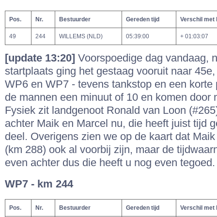
Pos.
Nr.
Bestuurder
Gereden tijd
Verschil met
49
244
WILLEMS (NLD)
05:39:00
+ 01:03:07
[update 13:20]
Voorspoedige dag vandaag, 
startplaats ging het gestaag vooruit naar 45e
WP6 en WP7 - tevens tankstop en een korte p
de mannen een minuut of 10 en komen door m
Fysiek zit landgenoot Ronald van Loon (#265)
achter Maik en Marcel nu, die heeft juist tijd 
deel. Overigens zien we op de kaart dat Mai
(km 288) ook al voorbij zijn, maar de tijdwaar
even achter dus die heeft u nog even tegoed.
WP7 - km 244
Pos.
Nr.
Bestuurder
Gereden tijd
Verschil met