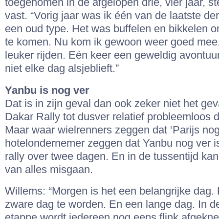
toegenomen in de afgelopen drie, vier jaar, s
vast. “Vorig jaar was ik één van de laatste d
een oud type. Het was buffelen en bikkelen 
te komen. Nu kom ik gewoon weer goed mee. T
leuker rijden. Eén keer een geweldig avontuur
niet elke dag alsjeblieft.”
Yanbu is nog ver
Dat is in zijn geval dan ook zeker niet het geva
Dakar Rally tot dusver relatief probleemloos
Maar waar wielrenners zeggen dat ‘Parijs nog 
hotelondernemer zeggen dat Yanbu nog ver is.
rally over twee dagen. En in de tussentijd ka
van alles misgaan.
Willems: “Morgen is het een belangrijke dag. 
zware dag te worden. En een lange dag. In de
etappe wordt iedereen nog eens flink afgekne