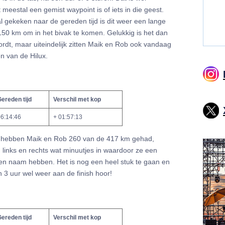
t meestal een gemist waypoint is of iets in die geest.
al gekeken naar de gereden tijd is dit weer een lange
0 km om in het bivak te komen. Gelukkig is het dan
ordt, maar uiteindelijk zitten Maik en Rob ook vandaag
n van de Hilux.
ereden tijd
Verschil met kop
6:14:46
+ 01:57:13
en hebben Maik en Rob 260 van de 417 km gehad,
links en rechts wat minuutjes in waardoor ze een
en naam hebben. Het is nog een heel stuk te gaan en
 3 uur wel weer aan de finish hoor!
ereden tijd
Verschil met kop