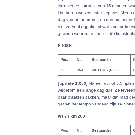
inclusief een straftijd van 15 minuten wa
Dat horen we vast later nog wel. Alleen 
dag voor de mannen, en dan nog even 15
niet zo heel erg als het wat donkerder w
gewoon weer ruim 8 uur in de kuipstoele
FINISH
Pos.
Nr.
Bestuurder
G
42
264
WILLEMS (NLD)
0
[update 13:00
]
Na een uur of 3,5 rijd
wederom een lange dag dus. Ze leveren 
paar plaatsen zakken, maar dat mag ge
gezien het tempo vandaag zijn ze binnen
WP7 / km 260
Pos.
Nr.
Bestuurder
G