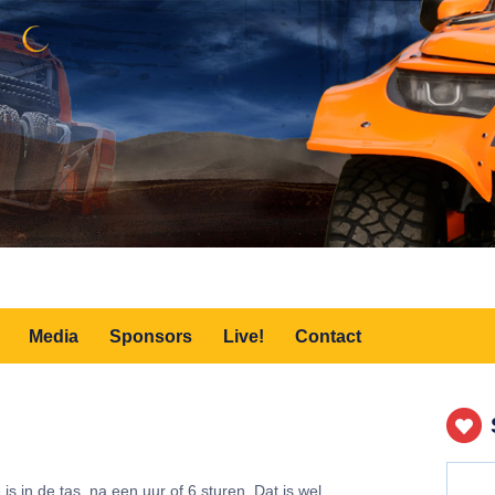
Media
Sponsors
Live!
Contact
 in de tas, na een uur of 6 sturen. Dat is wel