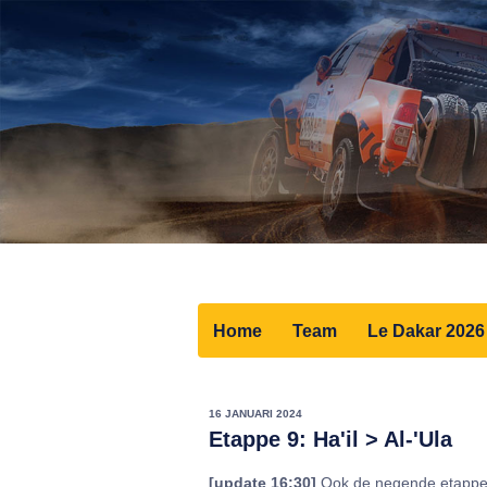
Home
Team
Le Dakar 2026
16 JANUARI 2024
Etappe 9: Ha'il > Al-'Ula
[update 16:30
]
Ook de negende etappe is