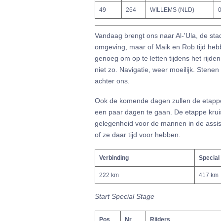
49
264
WILLEMS (NLD)
0
Vandaag brengt ons naar Al-'Ula, de sta
omgeving, maar of Maik en Rob tijd hebb
genoeg om op te letten tijdens het rijden.
niet zo. Navigatie, weer moeilijk. Stenen
achter ons.
Ook de komende dagen zullen de etappe
een paar dagen te gaan. De etappe krui
gelegenheid voor de mannen in de assist
of ze daar tijd voor hebben.
Verbinding
Special
222 km
417 km
Start Special Stage
Pos
Nr
Rijders