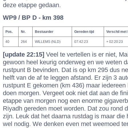
deze etappe gedaan.
WP9 / BP D - km 398
Pos.
Nr.
Bestuurder
Gereden tijd
Verschil met
40
264
WILLEMS (NLD)
07:42:23
+ 02:20:23
[update 22:15]
Veel te vertellen is er niet, M
gewoon heel keurig onderweg en we weten dat
rustpunt B bevinden. Dat is op km 295 dus net
helft van de af te leggen afstand. Er zijn 3 auto
rustpunt E gekomen (km 436) maar iedereen h
doen morgen. Vergeet ook niet dat aan de fin
etappe van morgen nog een enorme gigaverb
Riyadh gereden moet worden. Dat zou rond d
zijn. Leuk dat het daarna rustdag is maar die
wel nodig. We denken even met weemoed te