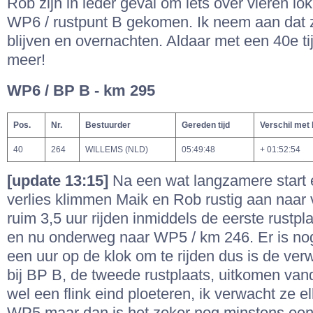
Rob zijn in ieder geval om iets over vieren lok
WP6 / rustpunt B gekomen. Ik neem aan dat 
blijven en overnachten. Aldaar met een 40e tij
meer!
WP6 / BP B - km 295
Pos.
Nr.
Bestuurder
Gereden tijd
Verschil met
40
264
WILLEMS (NLD)
05:49:48
+ 01:52:54
[update 13:15]
Na een wat langzamere start 
verlies klimmen Maik en Rob rustig aan naar 
ruim 3,5 uur rijden inmiddels de eerste rustp
en nu onderweg naar WP5 / km 246. Er is no
een uur op de klok om te rijden dus is de ver
bij BP B, de tweede rustplaats, uitkomen van
wel een flink eind ploeteren, ik verwacht ze 
WP5 maar dan is het zeker nog minstens een