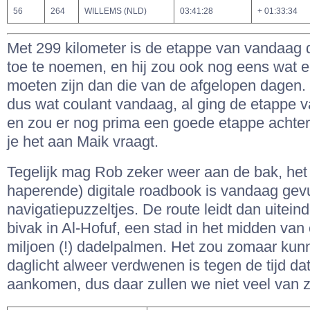
56
264
WILLEMS (NLD)
03:41:28
+ 01:33:34
Met 299 kilometer is de etappe van vandaag d
toe te noemen, en hij zou ook nog eens wat 
moeten zijn dan die van de afgelopen dagen. 
dus wat coulant vandaag, al ging de etappe v
en zou er nog prima een goede etappe achte
je het aan Maik vraagt.
Tegelijk mag Rob zeker weer aan de bak, het 
haperende) digitale roadbook is vandaag gevu
navigatiepuzzeltjes. De route leidt dan uiteind
bivak in Al-Hofuf, een stad in het midden va
miljoen (!) dadelpalmen. Het zou zomaar kun
daglicht alweer verdwenen is tegen de tijd da
aankomen, dus daar zullen we niet veel van z