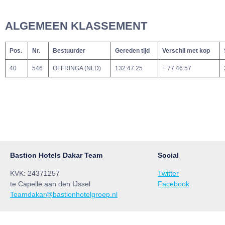
ALGEMEEN KLASSEMENT
Pos.
Nr.
Bestuurder
Gereden tijd
Verschil met kop
40
546
OFFRINGA (NLD)
132:47:25
+ 77:46:57
Bastion Hotels Dakar Team
Social
KVK: 24371257
Twitter
te Capelle aan den IJssel
Facebook
Teamdakar@bastionhotelgroep.nl