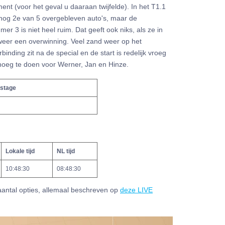
ent (voor het geval u daaraan twijfelde). In het T1.1
og 2e van 5 overgebleven auto's, maar de
 3 is niet heel ruim. Dat geeft ook niks, als ze in
er een overwinning. Veel zand weer op het
inding zit na de special en de start is redelijk vroeg
genoeg te doen voor Werner, Jan en Hinze.
 stage
Lokale tijd
NL tijd
10:48:30
08:48:30
aantal opties, allemaal beschreven op
deze LIVE