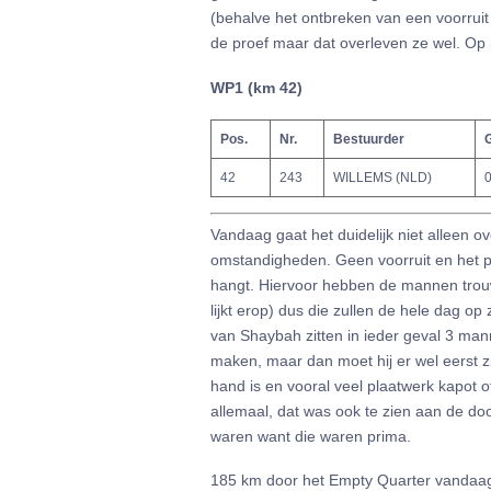
(behalve het ontbreken van een voorruit
de proef maar dat overleven ze wel. Op
WP1 (km 42)
Pos.
Nr.
Bestuurder
G
42
243
WILLEMS (NLD)
0
Vandaag gaat het duidelijk niet alleen o
omstandigheden. Geen voorruit en het p
hangt. Hiervoor hebben de mannen trouwen
lijkt erop) dus die zullen de hele dag op 
van Shaybah zitten in ieder geval 3 ma
maken, maar dan moet hij er wel eerst zij
hand is en vooral veel plaatwerk kapot of
allemaal, dat was ook te zien aan de d
waren want die waren prima.
185 km door het Empty Quarter vandaag