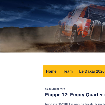
Home
Team
Le Dakar 2026
13 JANUARI 2023
Etappe 12: Empty Quarter
[update 15:10]
En aan de finish, bijna b