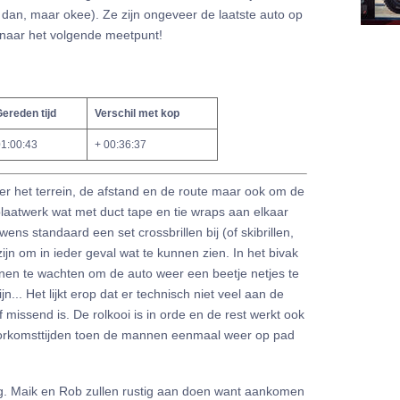
 dan, maar okee). Ze zijn ongeveer de laatste auto op
 naar het volgende meetpunt!
ereden tijd
Verschil met kop
1:00:43
+ 00:36:37
ver het terrein, de afstand en de route maar ook om de
laatwerk wat met duct tape en tie wraps aan elkaar
s standaard een set crossbrillen bij (of skibrillen,
zijn om in ieder geval wat te kunnen zien. In het bivak
nnen te wachten om de auto weer een beetje netjes te
n... Het lijkt erop dat er technisch niet veel aan de
 missend is. De rolkooi is in orde en de rest werkt ook
oorkomsttijden toen de mannen eenmaal weer op pad
. Maik en Rob zullen rustig aan doen want aankomen