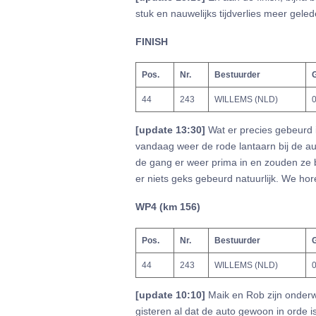
stuk en nauwelijks tijdverlies meer gele
FINISH
Pos.
Nr.
Bestuurder
G
44
243
WILLEMS (NLD)
0
[update 13:30]
Wat er precies gebeurd 
vandaag weer de rode lantaarn bij de auto
de gang er weer prima in en zouden ze b
er niets geks gebeurd natuurlijk. We hor
WP4 (km 156)
Pos.
Nr.
Bestuurder
G
44
243
WILLEMS (NLD)
0
[update 10:10]
Maik en Rob zijn onderw
gisteren al dat de auto gewoon in orde i