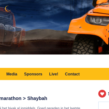
Media
Sponsors
Live!
Contact
 marathon > Shaybah
ij het bivak al inmiddels. Goed gereden in het laatste