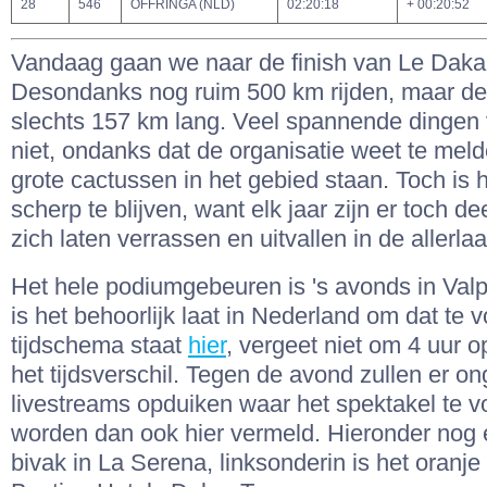
28
546
OFFRINGA (NLD)
02:20:18
+ 00:20:52
Vandaag gaan we naar de finish van Le Daka
Desondanks nog ruim 500 km rijden, maar de 
slechts 157 km lang. Veel spannende dingen 
niet, ondanks dat de organisatie weet te meld
grote cactussen in het gebied staan. Toch is 
scherp te blijven, want elk jaar zijn er toch d
zich laten verrassen en uitvallen in de allerla
Het hele podiumgebeuren is 's avonds in Valp
is het behoorlijk laat in Nederland om dat te 
tijdschema staat
hier
, vergeet niet om 4 uur op
het tijdsverschil. Tegen de avond zullen er on
livestreams opduiken waar het spektakel te v
worden dan ook hier vermeld. Hieronder nog 
bivak in La Serena, linksonderin is het oranje