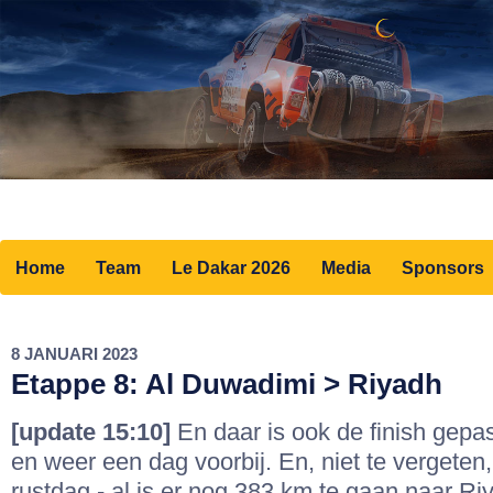
Home
Team
Le Dakar 2026
Media
Sponsors
8 JANUARI 2023
Etappe 8: Al Duwadimi > Riyadh
[update 15:10]
En daar is ook de finish gepas
en weer een dag voorbij. En, niet te vergeten,
rustdag - al is er nog 383 km te gaan naar Ri