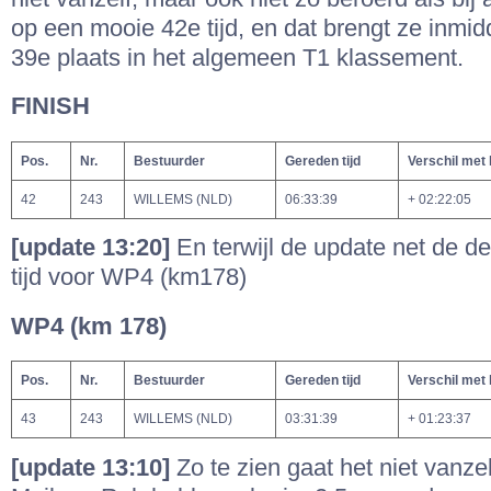
op een mooie 42e tijd, en dat brengt ze inmid
39e plaats in het algemeen T1 klassement.
FINISH
Pos.
Nr.
Bestuurder
Gereden tijd
Verschil met
42
243
WILLEMS (NLD)
06:33:39
+ 02:22:05
[update 13:20]
En terwijl de update net de de
tijd voor WP4 (km178)
WP4 (km 178)
Pos.
Nr.
Bestuurder
Gereden tijd
Verschil met
43
243
WILLEMS (NLD)
03:31:39
+ 01:23:37
[update 13:10]
Zo te zien gaat het niet vanze