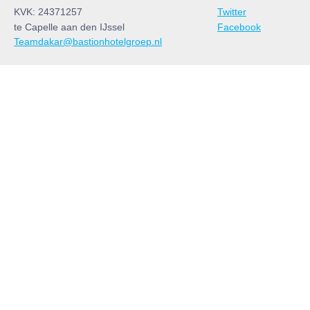
KVK: 24371257
Twitter
te Capelle aan den IJssel
Facebook
Teamdakar@bastionhotelgroep.nl