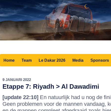
Home
Team
Le Dakar 2026
Media
Sponsors
9 JANUARI 2022
Etappe 7: Riyadh > Al Dawadimi
[update 22:10]
En natuurlijk had u nog de fin
Geen problemen voor de mannen vandaag, keu
en de mannen compleet afgedraaid zoals hier