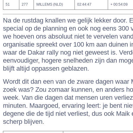
51
277
WILLEMS (NLD)
02:44:47
+ 00:54:09
Na de rustdag knallen we gelijk lekker door. 
special op de planning en ook nog eens 300 
we hoeven ons absoluut niet te vervelen van
organisatie spreekt over 100 km aan duinen i
waar de Dakar rally nog niet geweest is. Verd
eenvoudiger, hogere snelheden zijn dan moge
blijft altijd oppassen geblazen.
Wordt dit dan een van de zware dagen waar 
zoek was? Zou zomaar kunnen, en anders hope
week. Van die dagen dat mensen uren verliez
minuten. Maargoed, ervaring leert: je bent niet 
degene die de tijd niet verliest, dus ook Mai
scherp blijven.