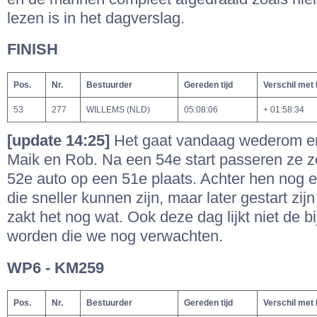
lezen is in het dagverslag.
FINISH
Pos.
Nr.
Bestuurder
Gereden tijd
Verschil met
53
277
WILLEMS (NLD)
05:08:06
+ 01:58:34
[update 14:25]
Het gaat vandaag wederom erg
Maik en Rob. Na een 54e start passeren ze z
52e auto op een 51e plaats. Achter hen nog e
die sneller kunnen zijn, maar later gestart zij
zakt het nog wat. Ook deze dag lijkt niet de bi
worden die we nog verwachten.
WP6 - KM259
Pos.
Nr.
Bestuurder
Gereden tijd
Verschil met