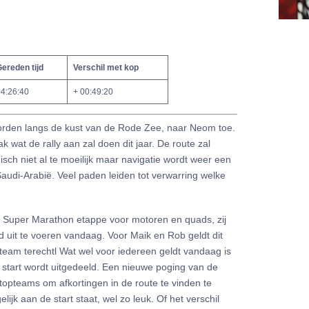
ereden tijd
Verschil met kop
4:26:40
+ 00:49:20
oorden langs de kust van de Rode Zee, naar Neom toe.
k wat de rally aan zal doen dit jaar. De route zal
sch niet al te moeilijk maar navigatie wordt weer een
Saudi-Arabië. Veel paden leiden tot verwarring welke
n Super Marathon etappe voor motoren en quads, zij
 uit te voeren vandaag. Voor Maik en Rob geldt dit
 team terechtl Wat wel voor iedereen geldt vandaag is
e start wordt uitgedeeld. Een nieuwe poging van de
e topteams om afkortingen in de route te vinden te
jk aan de start staat, wel zo leuk. Of het verschil