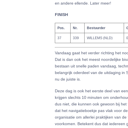
en andere ellende. Later meer!
FINISH
Pos.
Nr.
Bestuurder
G
37
339
WILLEMS (NLD)
0
Vandaag gaat het verder richting het n
Dat is dan ook het meest noordelijke biva
bestaan uit snelle paden vandaag, techni
belangrijk oderdeel van de uitdaging in 
nu de juiste is.
Deze dag is ook het eerste deel van ee
krijgen slechts 10 minuten om onderhoud
dus niet, die kunnen ook gewoon bij het
dat het navigatieboekje pas vlak voor d
organisatie om allerlei praktijken van d
voorkomen. Betekent dus dat iedereen geli