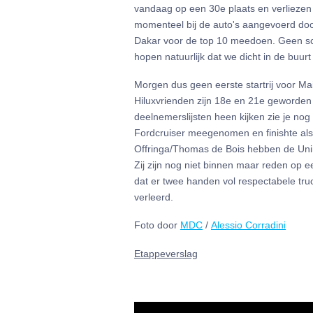
vandaag op een 30e plaats en verliezen
momenteel bij de auto's aangevoerd doo
Dakar voor de top 10 meedoen. Geen sc
hopen natuurlijk dat we dicht in de buur
Morgen dus geen eerste startrij voor M
Hiluxvrienden zijn 18e en 21e geworden 
deelnemerslijsten heen kijken zie je no
Fordcruiser meegenomen en finishte als 
Offringa/Thomas de Bois hebben de Unim
Zij zijn nog niet binnen maar reden op e
dat er twee handen vol respectabele truc
verleerd.
Foto door
MDC
/
Alessio Corradini
Etappeverslag