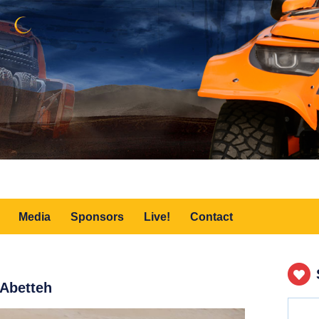
Media
Sponsors
Live!
Contact
 Abetteh