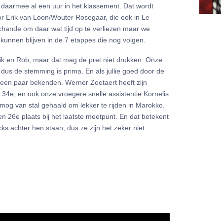
 daarmee al een uur in het klassement. Dat wordt
r Erik van Loon/Wouter Rosegaar, die ook in Le
hande om daar wat tijd op te verliezen maar we
t kunnen blijven in de 7 etappes die nog volgen.
aik en Rob, maar dat mag de pret niet drukken. Onze
dus de stemming is prima. En als jullie goed door de
g een paar bekenden. Werner Zoetaert heeft zijn
34e, en ook onze vroegere snelle assistentie Kornelis
og van stal gehaald om lekker te rijden in Marokko.
en 26e plaats bij het laatste meetpunt. En dat betekent
ks achter hen staan, dus ze zijn het zeker niet