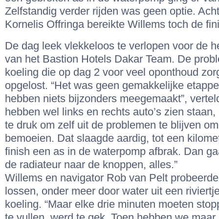
Zelfstandig verder rijden was geen optie. Ach
Kornelis Offringa bereikte Willems toch de fin
De dag leek vlekkeloos te verlopen voor de h
van het Bastion Hotels Dakar Team. De prob
koeling die op dag 2 voor veel oponthoud zor
opgelost. “Het was geen gemakkelijke etapp
hebben niets bijzonders meegemaakt”, verte
hebben wel links en rechts auto’s zien staan,
te druk om zelf uit de problemen te blijven 
bemoeien. Dat slaagde aardig, tot een kilomet
finish een as in de waterpomp afbrak. Dan gaa
de radiateur naar de knoppen, alles.”
Willems en navigator Rob van Pelt probeerden
lossen, onder meer door water uit een riviertj
koeling. “Maar elke drie minuten moeten stop
te vullen, werd te gek. Toen hebben we maar