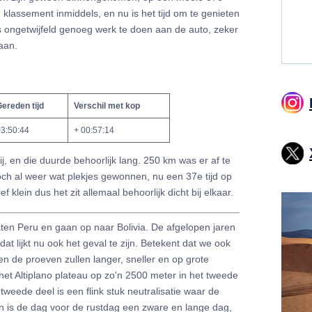
n klassement inmiddels, en nu is het tijd om te genieten
is ongetwijfeld genoeg werk te doen aan de auto, zeker
daan.
ereden tijd
Verschil met kop
3:50:44
+ 00:57:14
bij, en die duurde behoorlijk lang. 250 km was er af te
h al weer wat plekjes gewonnen, nu een 37e tijd op
f klein dus het zit allemaal behoorlijk dicht bij elkaar.
aten Peru en gaan op naar Bolivia. De afgelopen jaren
dat lijkt nu ook het geval te zijn. Betekent dat we ook
 de proeven zullen langer, sneller en op grote
t Altiplano plateau op zo'n 2500 meter in het tweede
tweede deel is een flink stuk neutralisatie waar de
n is de dag voor de rustdag een zware en lange dag,