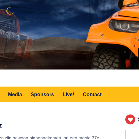
Media
Sponsors
Live!
Contact
z
en zijn gewoon binnengekomen, op een mooie 37e