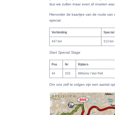
dus we zullen maar even af moeten wacht
Hieronder de kaartjes van de route van d
special.
Verbinding
Special
447 km
313 km
Start Special Stage
Pos
Nr
Rijders
44
333
Willems / Van Pelt
Om ons zelf te volgen zijn een aantal o