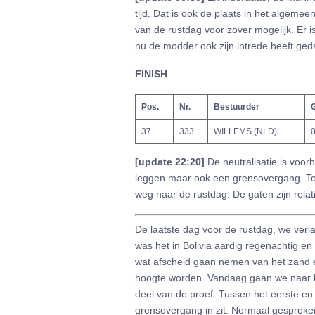
tijd. Dat is ook de plaats in het algemee
van de rustdag voor zover mogelijk. Er 
nu de modder ook zijn intrede heeft ge
FINISH
Pos.
Nr.
Bestuurder
G
37
333
WILLEMS (NLD)
0
[update 22:20]
De neutralisatie is voor
leggen maar ook een grensovergang. Toc
weg naar de rustdag. De gaten zijn relatie
De laatste dag voor de rustdag, we verl
was het in Bolivia aardig regenachtig en 
wat afscheid gaan nemen van het zand en
hoogte worden. Vandaag gaan we naar he
deel van de proef. Tussen het eerste en 
grensovergang in zit. Normaal gesproke