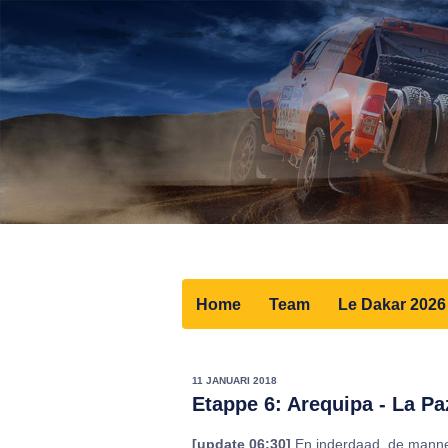
Home
Team
Le Dakar 2026
11 JANUARI 2018
Etappe 6: Arequipa - La Pa
[update 06:30]
En inderdaad, de mann