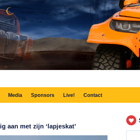
Media
Sponsors
Live!
Contact
g aan met zijn ‘lapjeskat’