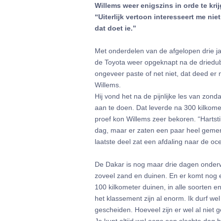
Willems weer enigszins in orde te kri
“Uiterlijk vertoon interesseert me nie
dat doet ie.”
Met onderdelen van de afgelopen drie j
de Toyota weer opgeknapt na de driedub
ongeveer paste of net niet, dat deed er n
Willems.
Hij vond het na de pijnlijke les van zon
aan te doen. Dat leverde na 300 kilkome
proef kon Willems zeer bekoren. “Hartst
dag, maar er zaten een paar heel gemene
laatste deel zat een afdaling naar de 
De Dakar is nog maar drie dagen onderw
zoveel zand en duinen. En er komt nog e
100 kilkometer duinen, in alle soorten en 
het klassement zijn al enorm. Ik durf 
gescheiden. Hoeveel zijn er wel al niet 
Je kunt altijd wel eens een slechte dag