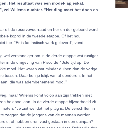
jgen. Het resultaat was een model-lapjeskat.
t”, zei Willems nuchter. “Het ding moet het doen en
aar uit de reservevoorraad en her en der geleend werd
bele koprol in de tweede etappe. Of het nou
iet toe. “Er is fantastisch werk geleverd”, vond
dag wel verstandiger om in de derde etappe wat rustiger
ter in de omgeving van Pisco de 43ste tijd op. De
ikke mooi. Het waren wat minder duinen dan de vorige
 tussen. Daar kon je lelijk van af donderen. In het
oceaan; die was adembenemend mooi.”
eg, maar Willems komt volop aan zijn trekken met
en heleboel aan. In de vierde etappe bijvoorbeeld zit
maten. “Je ziet wel dat het pittig is, De verschillen in
wel te zeggen dat de jongens van de mannen worden
gerold, of hebben uren vast gestaan in een duinpan?
 hebben – als onze slechte dag van deze Dakar die dag