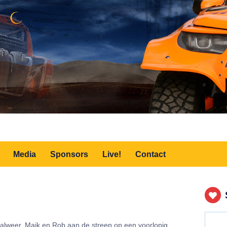
Media
Sponsors
Live!
Contact
 alweer. Maik en Rob aan de streep op een voorlopig