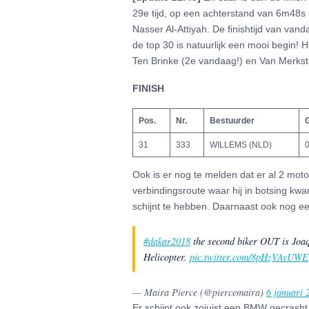
29e tijd, op een achterstand van 6m48s
Nasser Al-Attiyah. De finishtijd van vand
de top 30 is natuurlijk een mooi begin!
Ten Brinke (2e vandaag!) en Van Merkst
FINISH
Pos.
Nr.
Bestuurder
G
31
333
WILLEMS (NLD)
0
Ook is er nog te melden dat er al 2 motor
verbindingsroute waar hij in botsing k
schijnt te hebben. Daarnaast ook nog ee
#dakar2018
the second biker OUT is Joaq
Helicopter.
pic.twitter.com/8pHzVAvUWE
— Maira Pierce (@piercemaira)
6 januari 
Er schijnt ook zojuist een BMW gecrasht