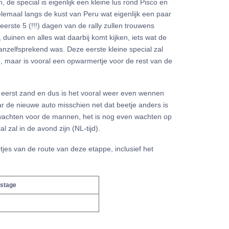
, de special is eigenlijk een kleine lus rond Pisco en
helemaal langs de kust van Peru wat eigenlijk een paar
 eerste 5 (!!!) dagen van de rally zullen trouwens
 duinen en alles wat daarbij komt kijken, iets wat de
anzelfsprekend was. Deze eerste kleine special zal
jn, maar is vooral een opwarmertje voor de rest van de
et eerst zand en dus is het vooral weer even wennen
ar de nieuwe auto misschien net dat beetje anders is
 wachten voor de mannen, het is nog even wachten op
al zal in de avond zijn (NL-tijd).
jes van de route van deze etappe, inclusief het
 stage