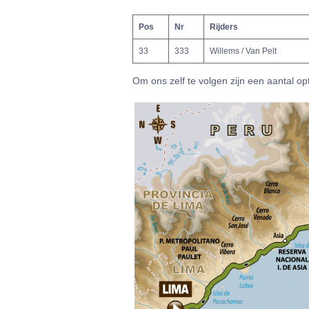
Pos
Nr
Rijders
33
333
Willems / Van Pelt
Om ons zelf te volgen zijn een aantal o