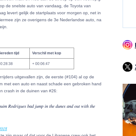
 op de snelste auto van vandaag, de Toyota van
aag levert gelijk de startplaats voor morgen op, net in
 Hiermee zijn ze overigens de 3e Nederlandse auto, na
eijn.
ereden tijd
Verschil met kop
0:28:38
+ 00:06:47
rijders uitgevallen zijn, de eerste (#104) al op de
wam met een auto en naast schade een gebroken hand
n crash in de duinen van #26:
uim Rodrigues bad jump in the dunes and out with the
2018
 te zijn maar of dat voor de Libanese crew ook het