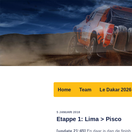
Home
Team
Le Dakar 2026
5 JANUARI 2018
Etappe 1: Lima > Pisco
[update 21:45]
En daar is dan de finish