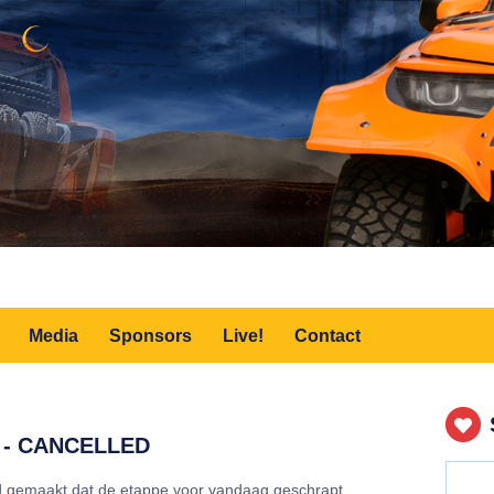
Media
Sponsors
Live!
Contact
to - CANCELLED
nd gemaakt dat de etappe voor vandaag geschrapt