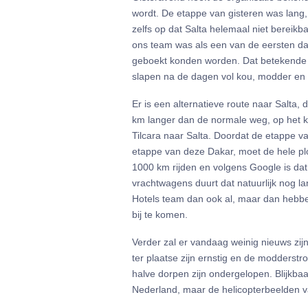
wordt. De etappe van gisteren was lang
zelfs op dat Salta helemaal niet bereikb
ons team was als een van de eersten d
geboekt konden worden. Dat betekende na
slapen na de dagen vol kou, modder en a
Er is een alternatieve route naar Salta,
km langer dan de normale weg, op het k
Tilcara naar Salta. Doordat de etappe v
etappe van deze Dakar, moet de hele plo
1000 km rijden en volgens Google is dat
vrachtwagens duurt dat natuurlijk nog lan
Hotels team dan ook al, maar dan hebbe
bij te komen.
Verder zal er vandaag weinig nieuws zij
ter plaatse zijn ernstig en de modderst
halve dorpen zijn ondergelopen. Blijkbaa
Nederland, maar de helicopterbeelden 