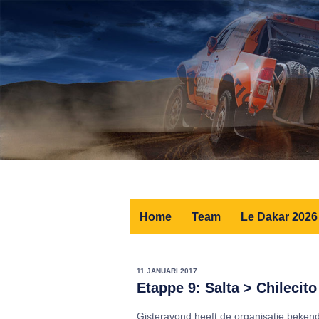
Home
Team
Le Dakar 2026
11 JANUARI 2017
Etappe 9: Salta > Chileci
Gisteravond heeft de organisatie beke