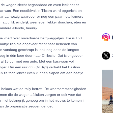
, de wegen slecht begaanbaar en even leek het er
aar was. Een noodbivak in Tilcara werd opgericht en
aar aanwezig waardoor er nog een paar hotelkamers
tuurlijk eindelijk weer even lekker douchen, eten en
ndere ellende, heerlijk.
 die voert over onverharde bergweggetjes. Die is 150
aartje liep die ongeveer recht naar beneden van
an vandaag geschrapt is, ook nog eens de langste
eg in één keer door naar Chilecito. Dat is ongeveer
 al 15 uur met een auto. Met een karavaan vol
ger. Om een uur of 8 (NL tijd) vertrekt het Bastion
n ze toch lekker even kunnen slapen om een beetje
n helaas wat de rally betreft. De weersomstandigheden
romen die de wegen afsluiten zorgen er ook voor dat
r niet belangrijk genoeg om in het nieuws te komen in
van de organisatie zeggen genoeg.