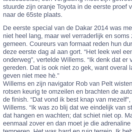
stuurde zijn oranje Toyota in de eerste proef
naar de 65ste plaats.
De eerste special van de Dakar 2014 was met
niet heel lang, maar wel verraderlijk en soms 
gemeen. Coureurs van formaat reden hun dur
deze eerste dag al aan gort. “Het leek wel ee
onderweg”, vertelde Willems. “Ik denk dat er 
gereden. Dat is ook niet zo gek, want overal 
geven niet mee hè.”
Willems en zijn navigator Rob van Pelt wiste
rotsen keurig te omzeilen en brachten de aut
de finish. “Dat vond ik best knap van mezelf”, 
Willems. “Ik was zo blij dat we eindelijk van s
dat hangen en wachten; dat schiet niet op. Ma
eenmaal zover en dan moet je die adrenaline 
temperen. Het was hard en ruig terrein. Ik he