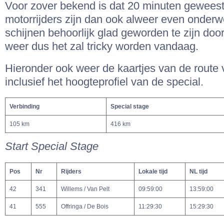
Voor zover bekend is dat 20 minuten geweest
motorrijders zijn dan ook alweer even onder
schijnen behoorlijk glad geworden te zijn door
weer dus het zal tricky worden vandaag.
Hieronder ook weer de kaartjes van de route
inclusief het hoogteprofiel van de special.
Verbinding
Special stage
105 km
416 km
Start Special Stage
Pos
Nr
Rijders
Lokale tijd
NL tijd
42
341
Willems / Van Pelt
09:59:00
13:59:00
41
555
Offringa / De Bois
11:29:30
15:29:30