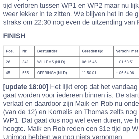
tijd verloren tussen WP1 en WP2 maar nu lijk
weer lekker in te zitten. We blijven het in de
straks om 22:30 nog even de uitzending van
FINISH
Pos.
Nr.
Bestuurder
Gereden tijd
Verschil met
26
341
WILLEMS (NLD)
06:16:46
+ 01:53:51
45
555
OFFRINGA (NLD)
11:50:01
+ 06:54:06
[update 18:00]
Het lijkt erop dat het vandaag
gaat worden voor iedereen binnen is. De star
verlaat en daardoor zijn Maik en Rob nu on
(van de 12) en Kornelis en Thomas zelfs no
WP1. Dat gaat dus nog wel even duren, we 
hoogte. Maik en Rob reden een 31e tijd op 
Unimog hebben we nog niets vernomen.