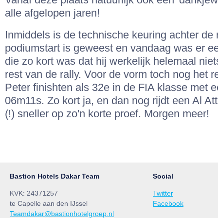
Vanaf deze plaats natuurlijk ook een 'dankje
alle afgelopen jaren!
Inmiddels is de technische keuring achter de r
podiumstart is geweest en vandaag was er ee
die zo kort was dat hij werkelijk helemaal nie
rest van de rally. Voor de vorm toch nog het r
Peter finishten als 32e in de FIA klasse met e
06m11s. Zo kort ja, en dan nog rijdt een Al At
(!) sneller op zo'n korte proef. Morgen meer!
Bastion Hotels Dakar Team
Social
KVK: 24371257
Twitter
te Capelle aan den IJssel
Facebook
Teamdakar@bastionhotelgroep.nl