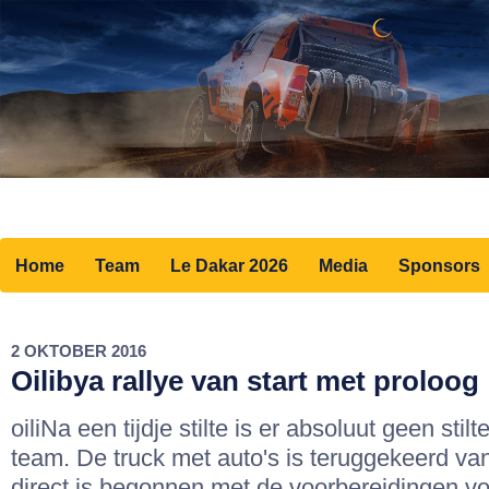
Home
Team
Le Dakar 2026
Media
Sponsors
2 OKTOBER 2016
Oilibya rallye van start met proloog
oiliNa een tijdje stilte is er absoluut geen stil
team. De truck met auto's is teruggekeerd va
direct is begonnen met de voorbereidingen vo