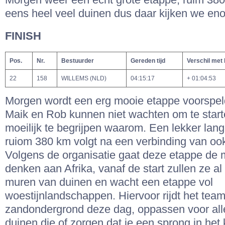
Morgen weer een echt grote etappe, ruim 38
eens heel veel duinen dus daar kijken we eno
FINISH
Pos.
Nr.
Bestuurder
Gereden tijd
Verschil met
22
158
WILLEMS (NLD)
04:15:17
+ 01:04:53
Morgen wordt een erg mooie etappe voorspel
Maik en Rob kunnen niet wachten om te starte
moeilijk te begrijpen waarom. Een lekker lan
ruiom 380 km volgt na een verbinding van oo
Volgens de organisatie gaat deze etappe de
denken aan Afrika, vanaf de start zullen ze al
muren van duinen en wacht een etappe vol
woestijnlandschappen. Hiervoor rijdt het team
zandondergrond deze dag, oppassen voor all
duinen die of zorgen dat je een sprong in het