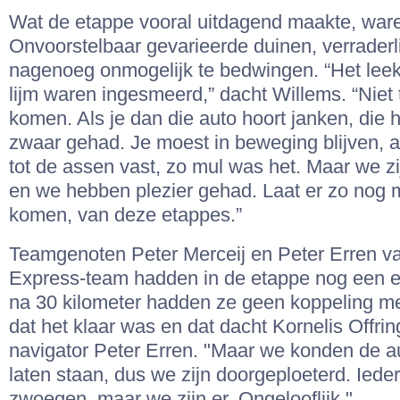
Wat de etappe vooral uitdagend maakte, war
Onvoorstelbaar gevarieerde duinen, verraderl
nagenoeg onmogelijk te bedwingen. “Het leek
lijm waren ingesmeerd,” dacht Willems. “Niet
komen. Als je dan die auto hoort janken, die h
zwaar gehad. Je moest in beweging blijven, a
tot de assen vast, zo mul was het. Maar we z
en we hebben plezier gehad. Laat er zo nog 
komen, van deze etappes.”
Teamgenoten Peter Merceij en Peter Erren v
Express-team hadden in de etappe nog een ex
na 30 kilometer hadden ze geen koppeling m
dat het klaar was en dat dacht Kornelis Offring
navigator Peter Erren. "Maar we konden de a
laten staan, dus we zijn doorgeploeterd. Ied
zwoegen, maar we zijn er. Ongelooflijk."